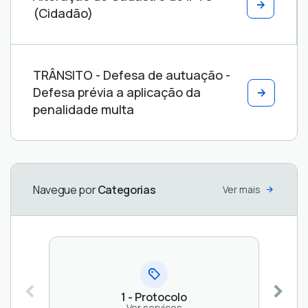
(Cidadão)
5 -
4 -
Certidão
2 - Acesso
3 -
TRÂNSITO - Defesa de autuação -
Aprovação
de
Vigilância
a
Defesa prévia a aplicação da
de
Diretrizes
Informação
Sanitária
penalidade multa
Ver
Ver
Projetos
do Uso do
Ver
serviços
serviços
serviços
Solo
Ver
serviços
Navegue por
Categorias
Ver mais
1 - Protocolo
Ver serviços